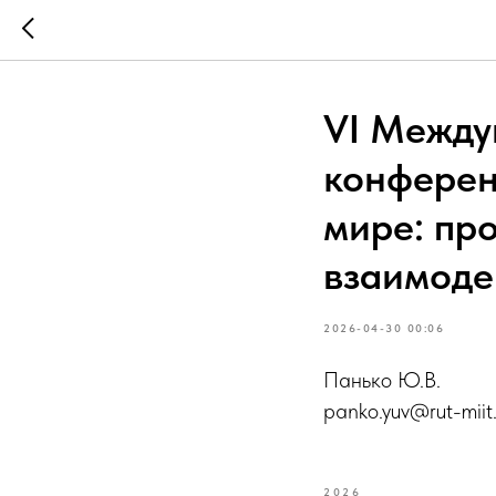
VI Между
конферен
мире: пр
взаимоде
2026-04-30 00:06
Панько Ю.В.
panko.yuv@rut-miit.
2026