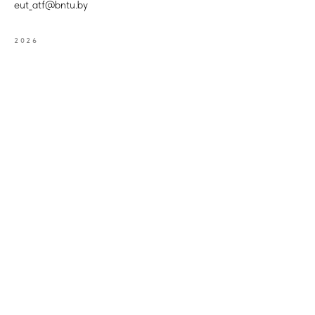
eut_atf@bntu.by
2026