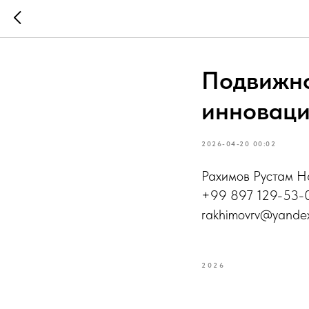
Подвижно
инноваци
2026-04-20 00:02
Рахимов Рустам Н
+99 897 129-53-
rakhimovrv@yandex
2026